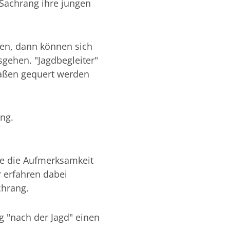
 Sachrang ihre jungen
ken, dann können sich
sgehen. "Jagdbegleiter"
raßen gequert werden
ung.
e die Aufmerksamkeit
r erfahren dabei
chrang.
g "nach der Jagd" einen