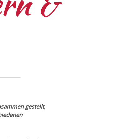
ern &
usammen gestellt,
hiedenen