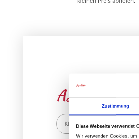
kleinen Preis abholen.
Aschauer & S
Zustimmung
KINDER SCHNITZELJAGDEN ASC
Diese Webseite verwendet 
Wir verwenden Cookies, um I