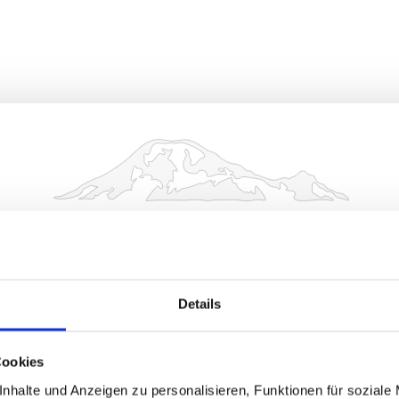
achranger "Schnitz für
Details
HAU I.CHIEMGAU & SACHRANG ,
PDF (34 MB)
Cookies
nhalte und Anzeigen zu personalisieren, Funktionen für soziale