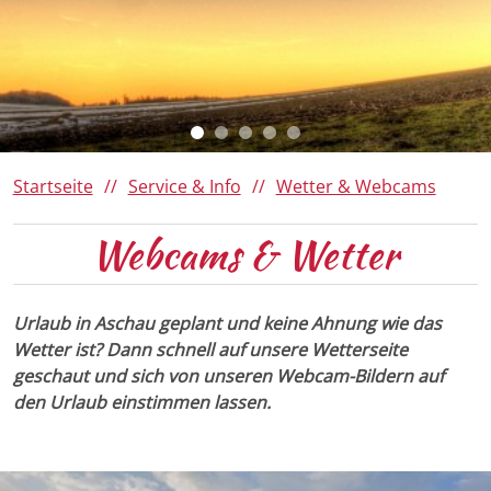
Da Woid
Römerregion Chiemsee
Ausflugsziele
Panoramen 360°
150 Jahre Familie von Cramer-
Klett
Winter
Barrierefreies Aschau
Ihre Gästekarte
Startseite
Service & Info
Wetter & Webcams
Webcams & Wetter
Urlaub in Aschau geplant und keine Ahnung wie das
Wetter ist? Dann schnell auf unsere Wetterseite
geschaut und sich von unseren Webcam-Bildern auf
den Urlaub einstimmen lassen.