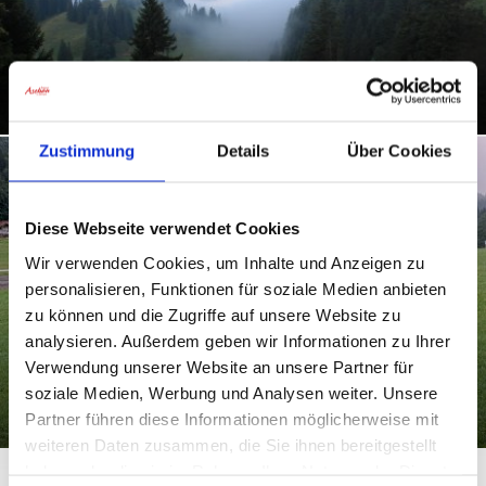
Geigelstein West (Priener Hütte)
Zustimmung
Details
Über Cookies
Diese Webseite verwendet Cookies
Wir verwenden Cookies, um Inhalte und Anzeigen zu
personalisieren, Funktionen für soziale Medien anbieten
zu können und die Zugriffe auf unsere Website zu
analysieren. Außerdem geben wir Informationen zu Ihrer
Verwendung unserer Website an unsere Partner für
Video-Webcam Sachrang,
soziale Medien, Werbung und Analysen weiter. Unsere
Kaiserblick Skilift
Partner führen diese Informationen möglicherweise mit
weiteren Daten zusammen, die Sie ihnen bereitgestellt
haben oder die sie im Rahmen Ihrer Nutzung der Dienste