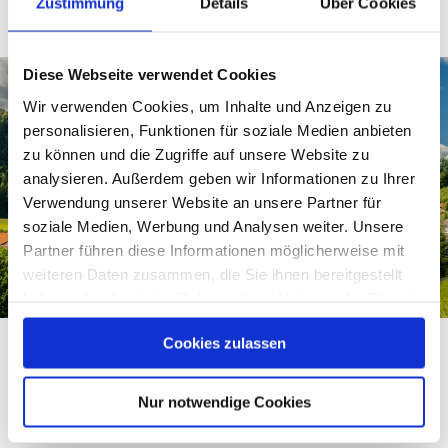
Zustimmung
Details
Über Cookies
Diese Webseite verwendet Cookies
Wir verwenden Cookies, um Inhalte und Anzeigen zu
personalisieren, Funktionen für soziale Medien anbieten
zu können und die Zugriffe auf unsere Website zu
analysieren. Außerdem geben wir Informationen zu Ihrer
Verwendung unserer Website an unsere Partner für
soziale Medien, Werbung und Analysen weiter. Unsere
Partner führen diese Informationen möglicherweise mit
weiteren Daten zusammen, die Sie ihnen bereitgestellt
haben oder die sie im Rahmen Ihrer Nutzung der Dienste
gesammelt haben.
Bergsteigerdorf Sachrang
Cookies zulassen
Das Bergsteigerdorf Sachrang liegt umrahmt von
Nur notwendige Cookies
den Bergen Geigelstein und Spitzstein, mit einem
wunderschönen Blick auf den Zahmen Kaiser in