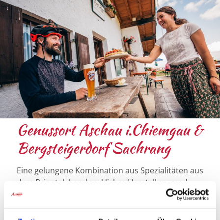
Genussort Aschau i.Chiemgau &
Bergsteigerdorf Sachrang
Eine gelungene Kombination aus Spezialitäten aus
dem Priental, handwerklicher Herstellung und
gelebtem Genuss.
MEHR ERFAHREN