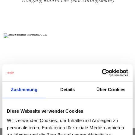
Veranstaltungshighlights
Wolfgang Rohrmüller (Einrichtungsleiter)
2023
Verantaltungshighlights 2022
Veranstaltungshighlights
2021
Zustimmung
Details
Über Cookies
© C.R.
©
Diese Webseite verwendet Cookies
Wir verwenden Cookies, um Inhalte und Anzeigen zu
personalisieren, Funktionen für soziale Medien anbieten
zu können und die Zugriffe auf unsere Website zu