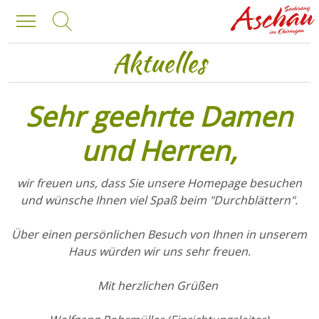
Startseite
Seniorenheim
Aktuelles
Aktuelles
PFLEGE
SOZIALE BETREUUNG
KÜCHE
VERANSTALTUNGEN
UNSERE LEISTUNGEN
KARRIERE
Alles zu Pflege
Alles zu Soziale Betreuung
Alles zu Küche
Alles zu Veranstaltungen
Alles zu Unsere Leistungen
Alles zu Karriere
Sehr geehrte Damen
Pflegeangebot
Wöchentliche
Team
Veranstaltungshighlights
Ausstattung
Ausbildung
und Herren,
Beschäftigungsangebote
2026
Pflegekonzept
Bio-Regio-Coaching
Serviceleistungen
Stellenangebote
wir freuen uns, dass Sie unsere Homepage besuchen
Soziale Betreuung
Veranstaltungshighlights
und wünsche Ihnen viel Spaß beim "Durchblättern".
Impressionen
2025
Über einen persönlichen Besuch von Ihnen in unserem
Haus würden wir uns sehr freuen.
Entspannung für unsere
Veranstaltungshighlights
Bewohner
2024
Mit herzlichen Grüßen