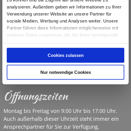
Seniorenheim Priental
analysieren. Außerdem geben wir Informationen zu Ihrer
Verwendung unserer Website an unsere Partner für
soziale Medien, Werbung und Analysen weiter. Unsere
Bahnhofstraße 16
Partner führen diese Informationen möglicherweise mit
83229 Aschau im Chiemgau
weiteren Daten zusammen, die Sie ihnen bereitgestellt
Tel.: +49 (0) 8052 9 05 60
haben oder die sie im Rahmen Ihrer Nutzung der Dienste
Fax.: +49 (0) 8052 90 56 13
gesammelt haben.
Cookies zulassen
SENIORENHEIM.PRIENTAL@SH-ASCHAU.DE
Nur notwendige Cookies
Öffnungszeiten
Montag bis Freitag von 9:00 Uhr bis 17:00 Uhr.
Auch außerhalb dieser Uhrzeit steht immer ein
Ansprechpartner für Sie zur Verfügung.