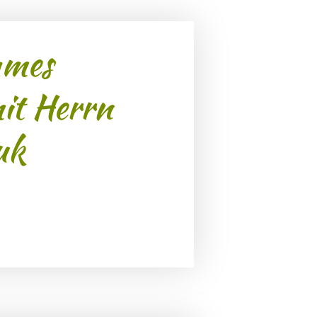
ames
it Herrn
uk