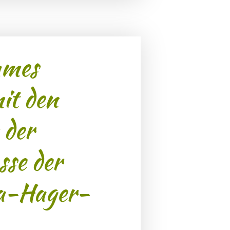
ames
it den
 der
sse der
a-Hager-