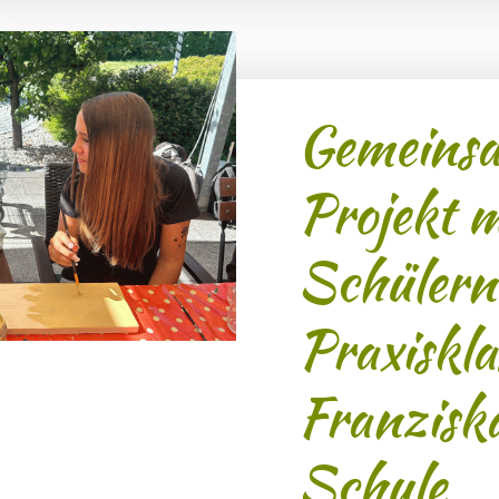
Gemeins
Projekt m
Schülern
Praxiskla
Franzisk
Schule