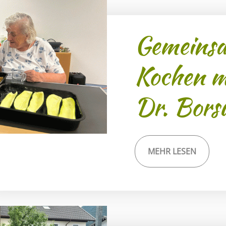
Gemeins
Kochen m
Dr. Bors
MEHR LESEN