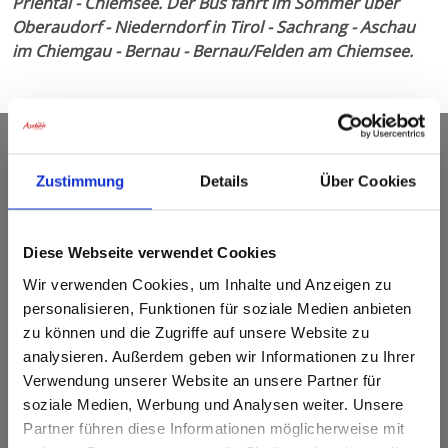
Priental - Chiemsee. Der Bus fährt im Sommer über
Oberaudorf - Niederndorf in Tirol - Sachrang - Aschau
im Chiemgau - Bernau - Bernau/Felden am Chiemsee.
Tourist Info Aschau im
Zustimmung
Details
Über Cookies
Chiemgau
Diese Webseite verwendet Cookies
Kampenwandstr. 38
83229 Aschau i.Chiemgau
Wir verwenden Cookies, um Inhalte und Anzeigen zu
personalisieren, Funktionen für soziale Medien anbieten
Tel.: +49 (0) 8052 90 49 0
zu können und die Zugriffe auf unsere Website zu
Fax.: +49 (0) 8052 90 49 45
analysieren. Außerdem geben wir Informationen zu Ihrer
Verwendung unserer Website an unsere Partner für
INFO@ASCHAU.DE
soziale Medien, Werbung und Analysen weiter. Unsere
Partner führen diese Informationen möglicherweise mit