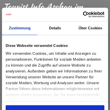
Tourist Info Aschau im
Chiemgau
Zustimmung
Details
Über Cookies
Kampenwandstr. 38
83229 Aschau i.Chiemgau
Tel.: +49 (0) 8052 90 49 0
Diese Webseite verwendet Cookies
Fax.: +49 (0) 8052 90 49 45
Wir verwenden Cookies, um Inhalte und Anzeigen zu
personalisieren, Funktionen für soziale Medien anbieten
INFO@ASCHAU.DE
zu können und die Zugriffe auf unsere Website zu
analysieren. Außerdem geben wir Informationen zu Ihrer
Verwendung unserer Website an unsere Partner für
soziale Medien, Werbung und Analysen weiter. Unsere
Tourist Info Sachrang
Partner führen diese Informationen möglicherweise mit
weiteren Daten zusammen, die Sie ihnen bereitgestellt
haben oder die sie im Rahmen Ihrer Nutzung der Dienste
Dorfstr. 20
gesammelt haben.