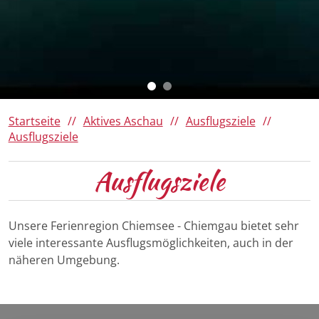
Da Woid
Römerregion Chiemsee
Ausflugsziele
Panoramen 360°
150 Jahre Familie von Cramer-
Klett
Winter
Barrierefreies Aschau
Ihre Gästekarte
Startseite
Aktives Aschau
Ausflugsziele
Ausflugsziele
Ausflugsziele
Unsere Ferienregion Chiemsee - Chiemgau bietet sehr
viele interessante Ausflugsmöglichkeiten, auch in der
näheren Umgebung.