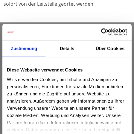
sofort von der Leitstelle geortet werden.
Tourist Info Aschau im
Chiemgau
Zustimmung
Details
Über Cookies
Kampenwandstr. 38
Diese Webseite verwendet Cookies
83229 Aschau i.Chiemgau
Wir verwenden Cookies, um Inhalte und Anzeigen zu
Tel.: +49 (0) 8052 90 49 0
personalisieren, Funktionen für soziale Medien anbieten
Fax.: +49 (0) 8052 90 49 45
zu können und die Zugriffe auf unsere Website zu
analysieren. Außerdem geben wir Informationen zu Ihrer
INFO@ASCHAU.DE
Verwendung unserer Website an unsere Partner für
soziale Medien, Werbung und Analysen weiter. Unsere
Partner führen diese Informationen möglicherweise mit
weiteren Daten zusammen, die Sie ihnen bereitgestellt