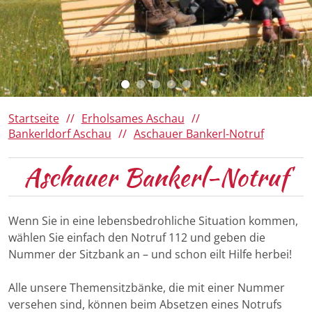
Da Woid
Römerregion Chiemsee
Ausflugsziele
Panoramen 360°
150 Jahre Familie von Cramer-
Klett
Winter
Barrierefreies Aschau
Ihre Gästekarte
Startseite
Erholsames Aschau
Bankerldorf Aschau
Aschauer Bankerl-Notruf
Aschauer Bankerl-Notruf
Wenn Sie in eine lebensbedrohliche Situation kommen,
wählen Sie einfach den Notruf 112 und geben die
Nummer der Sitzbank an – und schon eilt Hilfe herbei!
Alle unsere Themensitzbänke, die mit einer Nummer
versehen sind, können beim Absetzen eines Notrufs