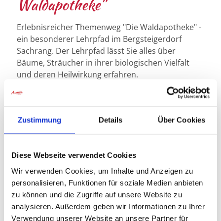
Waldapotheke"
Erlebnisreicher Themenweg "Die Waldapotheke" -
ein besonderer Lehrpfad im Bergsteigerdorf
Sachrang. Der Lehrpfad lässt Sie alles über
Bäume, Sträucher in ihrer biologischen Vielfalt
und deren Heilwirkung erfahren.
MEHR ERFAHREN
Zustimmung
Details
Über Cookies
Diese Webseite verwendet Cookies
Wir verwenden Cookies, um Inhalte und Anzeigen zu
personalisieren, Funktionen für soziale Medien anbieten
Bitte akzeptieren Sie den Einsatz aller Cookies, um
zu können und die Zugriffe auf unsere Website zu
den Inhalt dieser Seite sehen zu können.
analysieren. Außerdem geben wir Informationen zu Ihrer
Alle Cookies Freigeben
Verwendung unserer Website an unsere Partner für