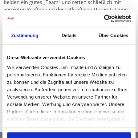
beiden ein gutes „Team“ und retten schließlich mit
vereinten Kräften und der tatkräftigen Unterstützung
der Fischbacher Frauen nicht nur die Ehe von Inge und
Johann Schüssler, sondern auch die Molkerei vor der
drohenden Insolvenz......
Zustimmung
Details
Über Cookies
Im August 2008 drehte die Aspekt Telefilm-Produktion
GmbH im Auftrag der ARD / Degeto nach einem
Diese Webseite verwendet Cookies
Drehbuch von Thomas Kirdorf und Martina Brand. Die
Wir verwenden Cookies, um Inhalte und Anzeigen zu
Dreharbeiten im Priental (Aschau – Sachrang) gaben
personalisieren, Funktionen für soziale Medien anbieten
Anlass, dass Aschaus Erster Bürgermeister Werner
zu können und die Zugriffe auf unsere Website zu
Weyerer (rechts) und Herbert Reiter von der Tourist
analysieren. Außerdem geben wir Informationen zu Ihrer
Info Aschau i.Chiemgau (ganz links) sich „am Set“
Verwendung unserer Website an unsere Partner für
überzeugten. Die beiden Hauptdarsteller des Streifens
soziale Medien, Werbung und Analysen weiter. Unsere
Michaela May und Jan Fedder zeigten sich erfreut, über
Partner führen diese Informationen möglicherweise mit
den Besuch der „Aschauer-Delegation".
weiteren Daten zusammen, die Sie ihnen bereitgestellt
haben oder die sie im Rahmen Ihrer Nutzung der Dienste
gesammelt haben.