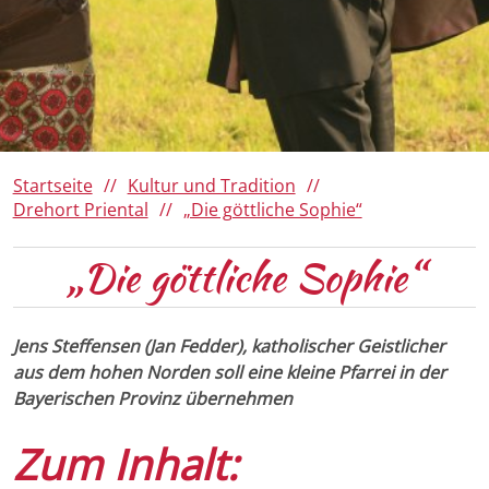
Da Woid
Römerregion Chiemsee
Ausflugsziele
Panoramen 360°
150 Jahre Familie von Cramer-
Klett
Winter
Barrierefreies Aschau
Ihre Gästekarte
Startseite
Kultur und Tradition
Drehort Priental
„Die göttliche Sophie“
„Die göttliche Sophie“
Jens Steffensen (Jan Fedder), katholischer Geistlicher
aus dem hohen Norden soll eine kleine Pfarrei in der
Bayerischen Provinz übernehmen
Zum Inhalt: