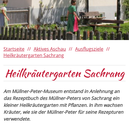
Da Woid
Römerregion Chiemsee
Ausflugsziele
Panoramen 360°
150 Jahre Familie von Cramer-
Klett
Winter
Barrierefreies Aschau
Ihre Gästekarte
Startseite
Aktives Aschau
Ausflugsziele
Heilkräutergarten Sachrang
Heilkräutergarten Sachrang
Am Müllner-Peter-Museum entstand in Anlehnung an
das Rezeptbuch des Müllner-Peters von Sachrang ein
kleiner Heilkräutergarten mit Pflanzen. In ihm wachsen
Kräuter, wie sie der Müllner-Peter für seine Rezepturen
verwendete.