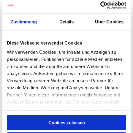
gewinnen.
Universalgenie Müllner Peter
Zustimmung
Details
Über Cookies
Der Müllner Peter, geboren am 29. Juni 1766,
verstorben 1843, gilt als Universalgenie. Als Sohn eines
Diese Webseite verwendet Cookies
Müllers ging er selbst auch diesem Beruf nach. Der
überdurchschnittlich gebildete Sachranger agierte
Wir verwenden Cookies, um Inhalte und Anzeigen zu
darüber hinaus als Musiker, Gemeindevorsteher und
personalisieren, Funktionen für soziale Medien anbieten
Heilkundiger. In seinem Nachlass, den der
zu können und die Zugriffe auf unsere Website zu
Freundeskreis Müllner Peter sowie das Müllner Peter
analysieren. Außerdem geben wir Informationen zu Ihrer
Museum gemeinsam mit einer Reihe von Künstlern
Verwendung unserer Website an unsere Partner für
pflegt und verwaltet, finden sich viele Kompositionen.
soziale Medien, Werbung und Analysen weiter. Unsere
Ebenso umfangreich ist seine handschriftliche
Partner führen diese Informationen möglicherweise mit
Rezeptsammlung, deren Zutaten aus Kräuterpflanzen
weiteren Daten zusammen, die Sie ihnen bereitgestellt
bestehen, die im zugehörigen Heilkräutergarten zu
haben oder die sie im Rahmen Ihrer Nutzung der Dienste
bestaunen sind. Mit ihnen wird es möglich, altes Wissen
gesammelt haben.
zu nutzen, um Neues zu verstehen. Nachdem seine
Cookies zulassen
Ehefrau Marei 1824 bei einem Hochwasser der Prien