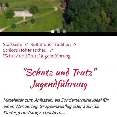
Da Woid
Römerregion Chiemsee
Ausflugsziele
Panoramen 360°
150 Jahre Familie von Cramer-
Klett
Winter
Barrierefreies Aschau
Ihre Gästekarte
Startseite
Kultur und Tradition
Schloss Hohenaschau
"Schutz und Trutz" Jugendführung
"Schutz und Trutz"
Jugendführung
Mittelalter zum Anfassen, als Sondertermine Ideal für
einen Wandertag, Gruppenausflug oder auch als
Kindergeburtstag zu buchen.....