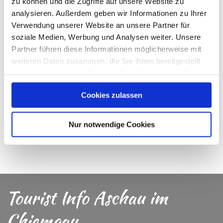
zu können und die Zugriffe auf unsere Website zu
Buchungspreis
für Gruppen: 100,00 Euro pro Gruppe
analysieren. Außerdem geben wir Informationen zu Ihrer
bis 15 Personen, für jede weitere Person 7,00 Euro (2
Verwendung unserer Website an unsere Partner für
Begleitpersonen sind frei).
soziale Medien, Werbung und Analysen weiter. Unsere
Partner führen diese Informationen möglicherweise mit
Die Führung ist leider nicht für Kinderwagen- und
weiteren Daten zusammen, die Sie ihnen bereitgestellt
Rollstuhl geeignet.
haben oder die sie im Rahmen Ihrer Nutzung der Dienste
gesammelt haben.
Cookies zulassen
Nur notwendige Cookies
Tourist Info Aschau im
Chiemgau