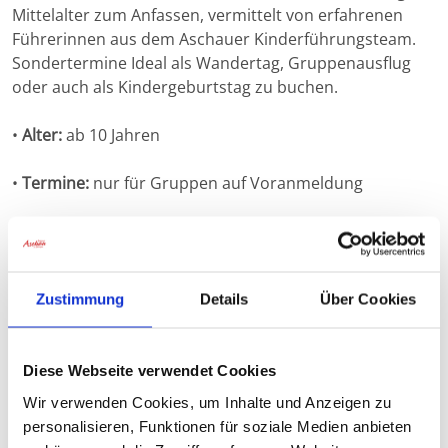
Mittelalter zum Anfassen, vermittelt von erfahrenen
Führerinnen aus dem Aschauer Kinderführungsteam.
Sondertermine Ideal als Wandertag, Gruppenausflug
oder auch als Kindergeburtstag zu buchen.
•
Alter:
ab 10 Jahren
•
Termine:
nur für Gruppen auf Voranmeldung
•
Dauer:
ca. 2 Stunden
•
Treffpunkt und Start:
Parkplatz Festhalle
Zustimmung
Details
Über Cookies
Hohenaschau,
An der Festhalle 6, 83229 Aschau im Chiemgau
Diese Webseite verwendet Cookies
•
Infos und Buchung für Gruppen:
Tourist Info Aschau i.
Chiemgau,
Wir verwenden Cookies, um Inhalte und Anzeigen zu
Tel. 08052-904937.
personalisieren, Funktionen für soziale Medien anbieten