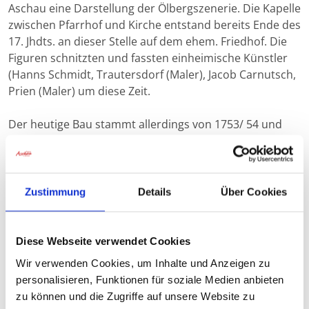
Aschau eine Darstellung der Ölbergszenerie. Die Kapelle
zwischen Pfarrhof und Kirche entstand bereits Ende des
17. Jhdts. an dieser Stelle auf dem ehem. Friedhof. Die
Figuren schnitzten und fassten einheimische Künstler
(Hanns Schmidt, Trautersdorf (Maler), Jacob Carnutsch,
Prien (Maler) um diese Zeit.
Der heutige Bau stammt allerdings von 1753/ 54 und
wurde im Zusammenhang mit der Erweiterung der
Pfarrkirche gebaut und von Joseph Tiefenbrunner aus
Trautersdorf ausgemalt. Inzwischen musste er natürlich
des öfteren restauriert werden.
Zustimmung
Details
Über Cookies
Hotel Post - Vormals Tafernwirtschaft der
Herrschaft Hohenaschau jetzt Sternekoch Heinz
Diese Webseite verwendet Cookies
Winklers "Residenz"
Wir verwenden Cookies, um Inhalte und Anzeigen zu
Das auffälligste und stattlichste Gebäude am Kirchplatz
personalisieren, Funktionen für soziale Medien anbieten
ist wohl das alte Tafernwirtshaus der Herrschaft
zu können und die Zugriffe auf unsere Website zu
Hohenaschau, das 1990 zu "Heinz Winklers Residenz"