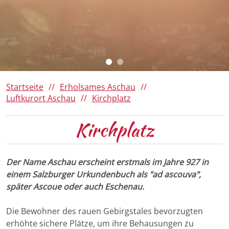
Da Woid
Römerregion Chiemsee
Ausflugsziele
Panoramen 360°
150 Jahre Familie von Cramer-
Klett
Winter
Barrierefreies Aschau
Ihre Gästekarte
Startseite
Erholsames Aschau
Luftkurort Aschau
Kirchplatz
Kirchplatz
Der Name Aschau erscheint erstmals im Jahre 927 in
einem Salzburger Urkundenbuch als "ad ascouva",
später Ascoue oder auch Eschenau.
Die Bewohner des rauen Gebirgstales bevorzugten
erhöhte sichere Plätze, um ihre Behausungen zu