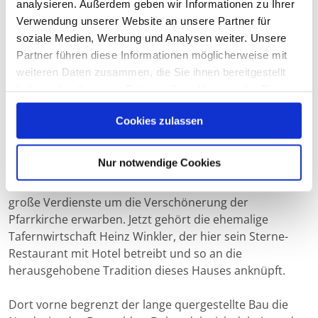
analysieren. Außerdem geben wir Informationen zu Ihrer
umgebaute ehemalige "Hotel Post". Bereits 1405 ist es
Verwendung unserer Website an unsere Partner für
in den Archivalien als Wirtshaus erwähnt und auf einem
soziale Medien, Werbung und Analysen weiter. Unsere
Stich von Michael Wening um 1700 nahezu in jetziger
Partner führen diese Informationen möglicherweise mit
Größe abgebildet. Aber erst 1856 bekam der Bau sein
weiteren Daten zusammen, die Sie ihnen bereitgestellt
zweites Obergeschoss.
haben oder die sie im Rahmen Ihrer Nutzung der Dienste
gesammelt haben.
Die bedeutendsten unter den Besitzern der Wirtschaft
Cookies zulassen
samt Ökonomie waren seinerzeit der aus Tirol
stammende Eisenwerksherr von Pillersee, Thomas Mayr
Nur notwendige Cookies
und dessen Tochter Maria Anna, die das ganze Anwesen
im letzten Viertel des 17. Jhdt's. erneuerten und sich
große Verdienste um die Verschönerung der
Pfarrkirche erwarben. Jetzt gehört die ehemalige
Tafernwirtschaft Heinz Winkler, der hier sein Sterne-
Restaurant mit Hotel betreibt und so an die
herausgehobene Tradition dieses Hauses anknüpft.
Dort vorne begrenzt der lange quergestellte Bau die