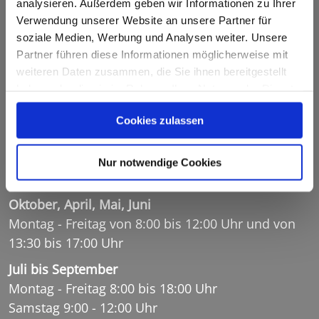
analysieren. Außerdem geben wir Informationen zu Ihrer
Verwendung unserer Website an unsere Partner für
soziale Medien, Werbung und Analysen weiter. Unsere
Partner führen diese Informationen möglicherweise mit
Öffnungszeiten
weiteren Daten zusammen, die Sie ihnen bereitgestellt
haben oder die sie im Rahmen Ihrer Nutzung der Dienste
gesammelt haben.
Tourist Info Aschau im Chiemgau
Cookies zulassen
November bis März
Montag - Donnerstag 8:00 bis 12:00 Uhr und 13:30
Nur notwendige Cookies
bis 17:00 Uhr, Freitag 8:00 bis 13:30 Uhr
Oktober, April, Mai, Juni
Montag - Freitag von 8:00 bis 12:00 Uhr und von
13:30 bis 17:00 Uhr
Juli bis September
Montag - Freitag 8:00 bis 18:00 Uhr
Samstag 9:00 - 12:00 Uhr