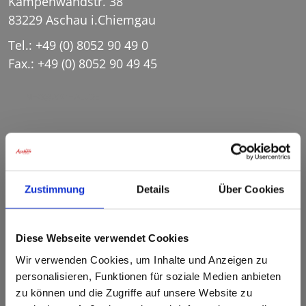
Kampenwandstr. 38
Da Woid
Römerregion Chiemsee
83229 Aschau i.Chiemgau
Ausflugsziele
Panoramen 360°
150 Jahre Familie von Cramer-
Tel.: +49 (0) 8052 90 49 0
Klett
Winter
Barrierefreies Aschau
Fax.: +49 (0) 8052 90 49 45
INFO@ASCHAU.DE
Ihre Gästekarte
Tourist Info Sachrang
Zustimmung
Details
Über Cookies
Dorfstr. 20
83229 Sachrang
Diese Webseite verwendet Cookies
Tel.: +49 (0) 8057 90 97 37
Wir verwenden Cookies, um Inhalte und Anzeigen zu
Fax.: +49 (0) 8057 1051
personalisieren, Funktionen für soziale Medien anbieten
zu können und die Zugriffe auf unsere Website zu
INFO@SACHRANG.DE