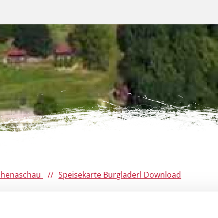
ohenaschau
Speisekarte Burgladerl Download