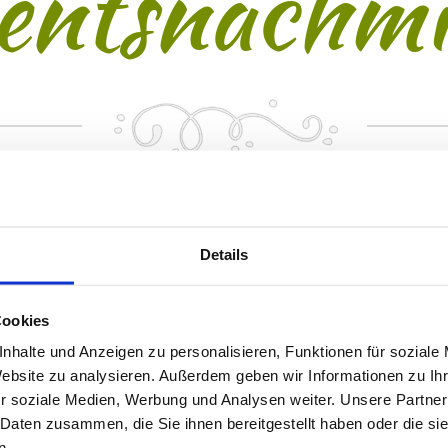
entsnachmi
d besinnlichen Nachmittag konnten wir am 10. Dezem
und Herr Kellner, die uns auch letztes Jahr besucht ha
Details
te Weihnachtslieder und erzählten uns kleine Anek
serleben. Abschließend verschenkte Frau Reiter ihr
Cookies
nen Bewohner, die sich nicht nur über die Plätzchen,
 Nachmittag freuten. An dieser Stelle möchten wir 
nhalte und Anzeigen zu personalisieren, Funktionen für soziale
Website zu analysieren. Außerdem geben wir Informationen zu I
nack, Frau Reiter und Herr Kellner für diesen wunder
r soziale Medien, Werbung und Analysen weiter. Unsere Partner
ie auch im kommenden Jahr wieder begrüßen dürfen.
 Daten zusammen, die Sie ihnen bereitgestellt haben oder die s
n.