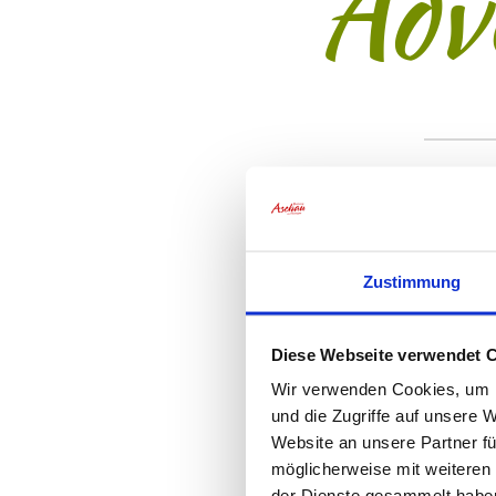
Adv
Einen sehr schönen un
Schirnack, Frau Reiter 
Zustimmung
gemeinsam viele bekann
persönlichen Weihnacht
Diese Webseite verwendet 
Sterne an jeden einzel
diesen stimmungsvollen
Wir verwenden Cookies, um I
und die Zugriffe auf unsere 
herzlich bei Frau Schir
Website an unsere Partner fü
und hoffen dass wir s
möglicherweise mit weiteren
der Dienste gesammelt habe