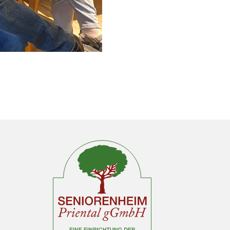
© C.R.