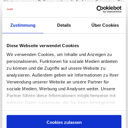
Kästen unserer Balkone mit mehrfarbigen Geranien. Die
Bewohner*innen brachten viel Wissen und Erfahrung
mit, und so gelang es uns an einem Nachmittag unser
Haus zu schmücken.
Zustimmung
Details
Über Cookies
Diese Webseite verwendet Cookies
Wir verwenden Cookies, um Inhalte und Anzeigen zu
personalisieren, Funktionen für soziale Medien anbieten
zu können und die Zugriffe auf unsere Website zu
analysieren. Außerdem geben wir Informationen zu Ihrer
Verwendung unserer Website an unsere Partner für
soziale Medien, Werbung und Analysen weiter. Unsere
Partner führen diese Informationen möglicherweise mit
weiteren Daten zusammen, die Sie ihnen bereitgestellt
haben oder die sie im Rahmen Ihrer Nutzung der Dienste
© C.W.
gesammelt haben.
Cookies zulassen