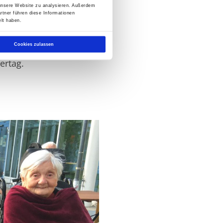
 unsere Website zu analysieren. Außerdem
eherinnen, um uns
rtner führen diese Informationen
en dabei und freuten
lt haben.
nen servierten. Unsere
Cookies zulassen
 Kinder, sangen
ertag.