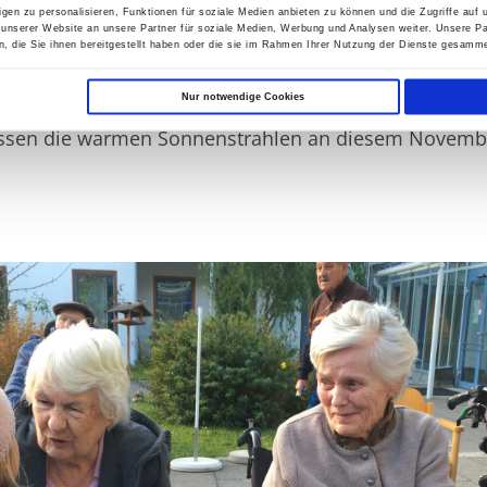
gen zu personalisieren, Funktionen für soziale Medien anbieten zu können und die Zugriffe auf
esuchten uns die Kindergartenkinder mit ihren Erzi
 unserer Website an unsere Partner für soziale Medien, Werbung und Analysen weiter. Unsere Pa
 vorzutragen. Sie hatten ihre selbstgebastelten Latern
 die Sie ihnen bereitgestellt haben oder die sie im Rahmen Ihrer Nutzung der Dienste gesamme
ich über den warmen Tee und die Krapfen, die wir ih
Nur notwendige Cookies
begeistert von dem Gesang und der Anwesenheit der
ossen die warmen Sonnenstrahlen an diesem Novemb