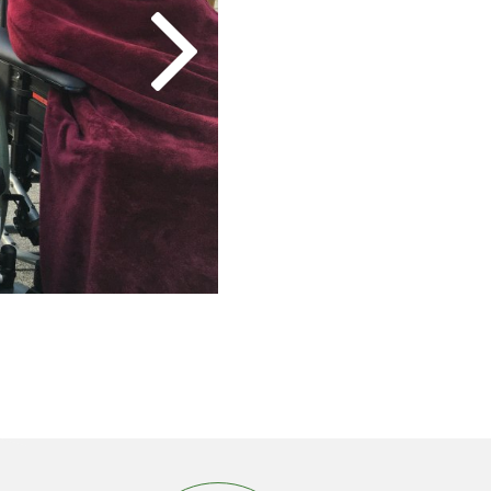
© C.R.