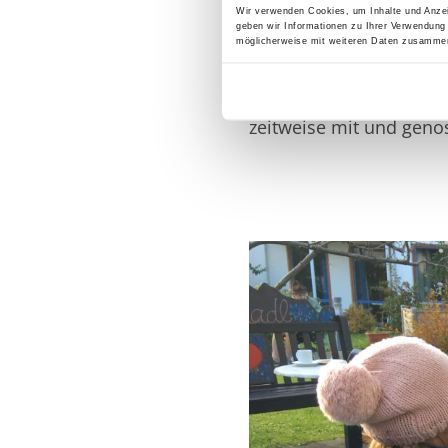
Wir verwenden Cookies, um Inhalte und Anzei
Am Montagnachmittag b
geben wir Informationen zu Ihrer Verwendung
einige St. Martinlieder
möglicherweise mit weiteren Daten zusammen,
sich im Anschluß sichtl
Bewohner zeigten sich 
zeitweise mit und gen