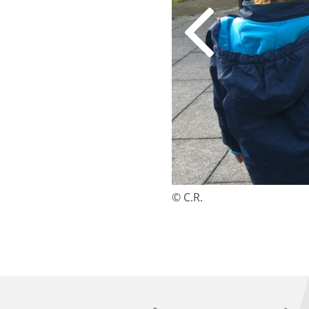
© C.R.