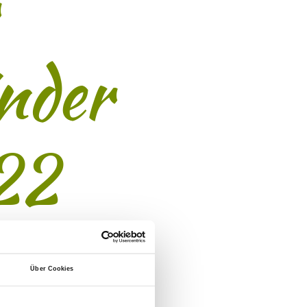
nder
22
Über Cookies