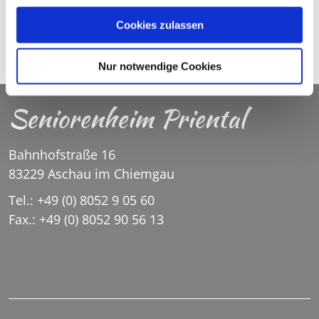
gesammelt haben.
Cookies zulassen
© C.R.
©
Nur notwendige Cookies
Seniorenheim Priental
Bahnhofstraße 16
83229 Aschau im Chiemgau
Tel.: +49 (0) 8052 9 05 60
Fax.: +49 (0) 8052 90 56 13
SENIORENHEIM.PRIENTAL@SH-ASCHAU.DE