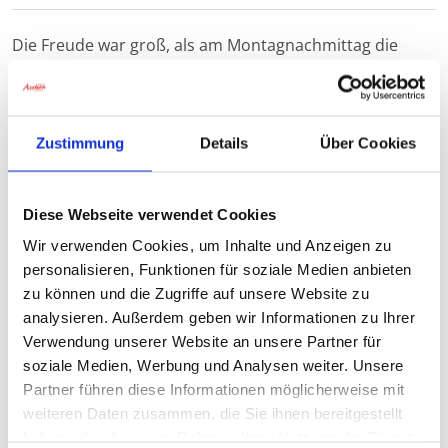
Die Freude war groß, als am Montagnachmittag die
Kindergartenkinder aus der gemeindlichen
Kindertagesstätte zu Besuch kamen. Sie hatten ihre
selbstgebastelten Laternen dabei und gingen mit ihren
Erzieherinnen durch unser Haus, um unseren
Zustimmung
Details
Über Cookies
Bewohnerinnen und Bewohner ihre eingeübten Lieder
vorzutragen.
Diese Webseite verwendet Cookies
Wir verwenden Cookies, um Inhalte und Anzeigen zu
personalisieren, Funktionen für soziale Medien anbieten
zu können und die Zugriffe auf unsere Website zu
analysieren. Außerdem geben wir Informationen zu Ihrer
Verwendung unserer Website an unsere Partner für
soziale Medien, Werbung und Analysen weiter. Unsere
Partner führen diese Informationen möglicherweise mit
weiteren Daten zusammen, die Sie ihnen bereitgestellt
haben oder die sie im Rahmen Ihrer Nutzung der Dienste