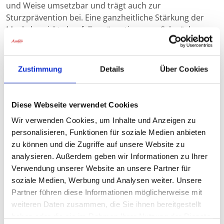
und Weise umsetzbar und trägt auch zur
Sturzprävention bei. Eine ganzheitliche Stärkung der
Muskeln wirkt ebenfalls präventiv gegen Schwächung
von Herz, Lungen und Kreislauf. Wir bieten
wöchentliche "Sportspiele", "Spiel, Spaß und Sport"
sowie "Sitzgymnastik" an.
Zustimmung
Details
Über Cookies
Diese Webseite verwendet Cookies
Wir verwenden Cookies, um Inhalte und Anzeigen zu
personalisieren, Funktionen für soziale Medien anbieten
zu können und die Zugriffe auf unsere Website zu
analysieren. Außerdem geben wir Informationen zu Ihrer
Verwendung unserer Website an unsere Partner für
soziale Medien, Werbung und Analysen weiter. Unsere
Partner führen diese Informationen möglicherweise mit
weiteren Daten zusammen, die Sie ihnen bereitgestellt
haben oder die sie im Rahmen Ihrer Nutzung der Dienste