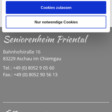
gesammelt haben.
Cookies zulassen
© C.R.
©
Nur notwendige Cookies
Seniorenheim Priental
Bahnhofstraße 16
83229 Aschau im Chiemgau
Tel.: +49 (0) 8052 9 05 60
Fax.: +49 (0) 8052 90 56 13
SENIORENHEIM.PRIENTAL@SH-ASCHAU.DE