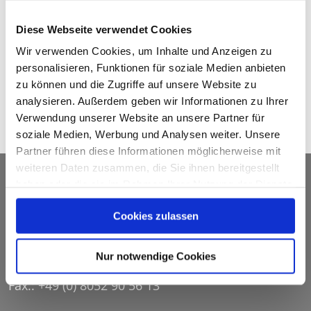
Wohn- und Pflegebereichen oder in aller Ruhe im
Zimmer gespeist werden. Es stehen verschiedene
Diese Webseite verwendet Cookies
Menüs zur Auswahl, neben der gutbürgerlichen Küche
Wir verwenden Cookies, um Inhalte und Anzeigen zu
gibt es auch immer ein vegetarisches Gericht. Neben
personalisieren, Funktionen für soziale Medien anbieten
dem Frühstück, Mittag- und Abendessen bieten wir
zu können und die Zugriffe auf unsere Website zu
auch ein tägliches Kaffee- und Kuchenbüfett sowie eine
analysieren. Außerdem geben wir Informationen zu Ihrer
Spätmahlzeit an.
Verwendung unserer Website an unsere Partner für
soziale Medien, Werbung und Analysen weiter. Unsere
Partner führen diese Informationen möglicherweise mit
weiteren Daten zusammen, die Sie ihnen bereitgestellt
Seniorenheim Priental
haben oder die sie im Rahmen Ihrer Nutzung der Dienste
gesammelt haben.
Cookies zulassen
Bahnhofstraße 16
83229 Aschau im Chiemgau
Nur notwendige Cookies
Tel.: +49 (0) 8052 9 05 60
Fax.: +49 (0) 8052 90 56 13