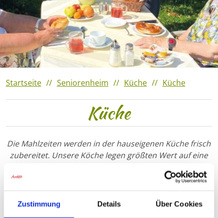
Veranstaltungshighlights
2023
Verantaltungshighlights 2022
Veranstaltungshighlights
2021
Startseite
Seniorenheim
Küche
Küche
Küche
Die Mahlzeiten werden in der hauseigenen Küche frisch
zubereitet. Unsere Köche legen größten Wert auf eine
abwechslungsreiche und gesunde Ernährung, denn
gutes Essen hält Leib und Seele zusammen. Abgestimmt
auf die Jahreszeiten werden die Mahlzeiten passend
ausgewählt. Es kann gemeinsam in der
Zustimmung
Details
Über Cookies
Hausgemeinschaft im großen Speisesaal, auf den