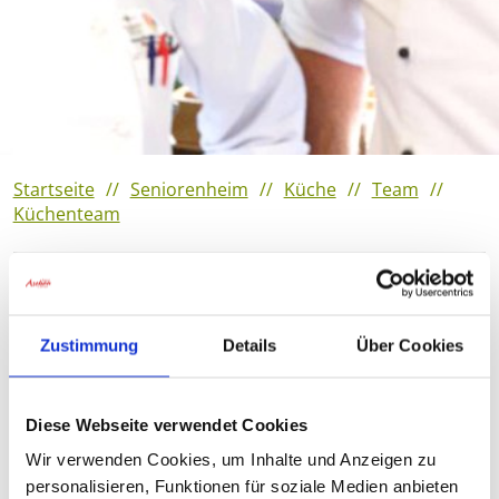
Veranstaltungshighlights
2023
Verantaltungshighlights 2022
Veranstaltungshighlights
2021
Startseite
Seniorenheim
Küche
Team
Küchenteam
Küchenteam
Zustimmung
Details
Über Cookies
Zwei Köche und acht Küchenhelferinnen sind jeden Tag
bemüht, Ihnen kulinarisch den Tag zu versüßen. Jede
Woche erscheint ein neuer Speiseplan, der zu Anfang
Diese Webseite verwendet Cookies
der Woche ausgehängt wird.
Wir verwenden Cookies, um Inhalte und Anzeigen zu
personalisieren, Funktionen für soziale Medien anbieten