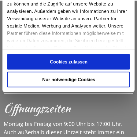
zu können und die Zugriffe auf unsere Website zu
Seniorenheim Priental
analysieren. Außerdem geben wir Informationen zu Ihrer
Verwendung unserer Website an unsere Partner für
soziale Medien, Werbung und Analysen weiter. Unsere
Bahnhofstraße 16
Partner führen diese Informationen möglicherweise mit
83229 Aschau im Chiemgau
weiteren Daten zusammen, die Sie ihnen bereitgestellt
haben oder die sie im Rahmen Ihrer Nutzung der Dienste
Tel.: +49 (0) 8052 9 05 60
gesammelt haben.
Fax.: +49 (0) 8052 90 56 13
Cookies zulassen
SENIORENHEIM.PRIENTAL@SH-ASCHAU.DE
Nur notwendige Cookies
Öffnungszeiten
Montag bis Freitag von 9:00 Uhr bis 17:00 Uhr.
Auch außerhalb dieser Uhrzeit steht immer ein