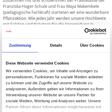
Zusammen mit drei Schülerinnen der Praxisklasse der
Franziska-Hager-Schule und Frau Maya Makembele
(pädagogische Fachkraft) starteten wir eine wunderbare
Pflanzaktion. Wie jedes Jahr werden unsere Hochbeete
mit Salaten und Kräutern für die Verwendung in
unserer Küche bestückt. Dementsprechend übernahm
unser zweiter Küchenchef, Herr Sebastian Pellkofer, an
diesem Vormittag die Regie. Unsere Senioren und die
Zustimmung
Details
Über Cookies
Schülerinnen setzten die Pflänzchen mit viel Geschick
ein. Die Kräuter wurden zum Großteil von Herrn Franz
Wagner gestiftet. Dafür möchten wir uns sehr herzlich
Diese Webseite verwendet Cookies
bedanken.
Wir verwenden Cookies, um Inhalte und Anzeigen zu
personalisieren, Funktionen für soziale Medien anbieten
zu können und die Zugriffe auf unsere Website zu
analysieren. Außerdem geben wir Informationen zu Ihrer
Verwendung unserer Website an unsere Partner für
soziale Medien, Werbung und Analysen weiter. Unsere
Partner führen diese Informationen möglicherweise mit