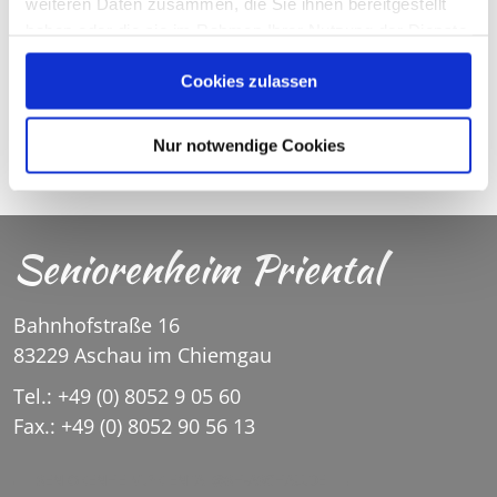
weiteren Daten zusammen, die Sie ihnen bereitgestellt
haben oder die sie im Rahmen Ihrer Nutzung der Dienste
gesammelt haben.
Cookies zulassen
Nur notwendige Cookies
© C.R.
©
Seniorenheim Priental
Bahnhofstraße 16
83229 Aschau im Chiemgau
Tel.: +49 (0) 8052 9 05 60
Fax.: +49 (0) 8052 90 56 13
SENIORENHEIM.PRIENTAL@SH-ASCHAU.DE