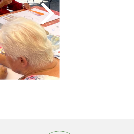
© C.R.