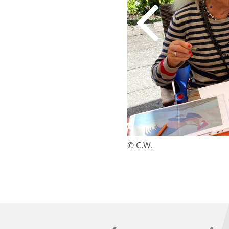
© C.W.