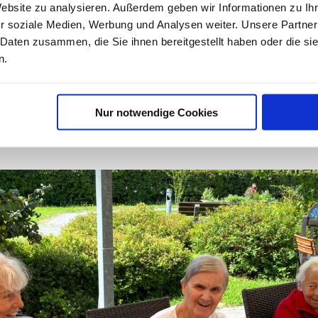
Website zu analysieren. Außerdem geben wir Informationen zu I
eten, die dann z.B. in Form eines gestalteten Kalender
r soziale Medien, Werbung und Analysen weiter. Unsere Partner
lkerung präsentiert werden. So erleben die Mensche
 Daten zusammen, die Sie ihnen bereitgestellt haben oder die s
Wertschätzung für das, was sie geleistet haben.
n.
Nur notwendige Cookies