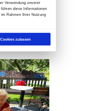
hrer Verwendung unserer
s bei einer Vernissage
 führen diese Informationen
n in unserem Hause
ie im Rahmen Ihrer Nutzung
Cookies zulassen