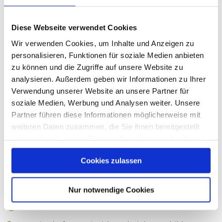
Aufstiegsmöglichkeiten
Diese Webseite verwendet Cookies
Ein angenehmes Betriebsklima
Wir verwenden Cookies, um Inhalte und Anzeigen zu
personalisieren, Funktionen für soziale Medien anbieten
Ihr Profil:
zu können und die Zugriffe auf unsere Website zu
analysieren. Außerdem geben wir Informationen zu Ihrer
Hohe Bereitschaft zur beruflichen Weiterbildung
Verwendung unserer Website an unsere Partner für
soziale Medien, Werbung und Analysen weiter. Unsere
Interesse an einer kooperativen Zusammenarbeit
Partner führen diese Informationen möglicherweise mit
mit anderen Professionen
weiteren Daten zusammen, die Sie ihnen bereitgestellt
Organisationsgeschick und Teamfähigkeit
haben oder die sie im Rahmen Ihrer Nutzung der Dienste
gesammelt haben.
Einfühlungsvermögen für die Belange der
Cookies zulassen
Bewohnerinnen und Bewohner
Flexibilität und Eigeninitiative
Nur notwendige Cookies
Betriebswirtschaftliches Denken und Handeln