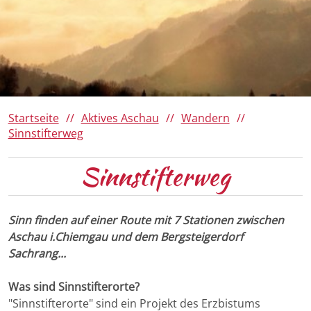
Da Woid
Römerregion Chiemsee
Ausflugsziele
Panoramen 360°
150 Jahre Familie von Cramer-
Klett
Winter
Barrierefreies Aschau
Ihre Gästekarte
Startseite
Aktives Aschau
Wandern
Sinnstifterweg
Sinnstifterweg
Sinn finden auf einer Route mit 7 Stationen zwischen
Aschau i.Chiemgau und dem Bergsteigerdorf
Sachrang...
Was sind Sinnstifterorte?
"Sinnstifterorte" sind ein Projekt des Erzbistums